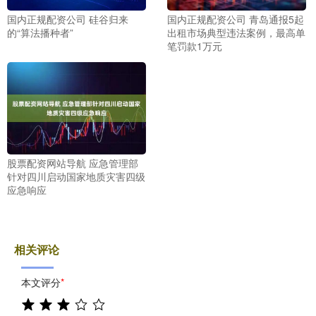
国内正规配资公司 硅谷归来
国内正规配资公司 青岛通报5起
的“算法播种者”
出租市场典型违法案例，最高单
笔罚款1万元
股票配资网站导航 应急管理部
针对四川启动国家地质灾害四级
应急响应
相关评论
本文评分
*