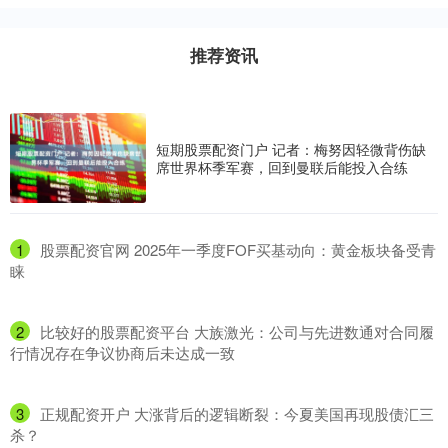
推荐资讯
短期股票配资门户 记者：梅努因轻微背伤缺
席世界杯季军赛，回到曼联后能投入合练
1
​股票配资官网 2025年一季度FOF买基动向：黄金板块备受青
睐
2
​比较好的股票配资平台 大族激光：公司与先进数通对合同履
行情况存在争议协商后未达成一致
3
​正规配资开户 大涨背后的逻辑断裂：今夏美国再现股债汇三
杀？