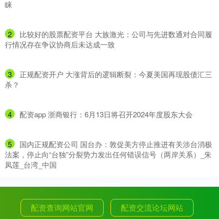
睐
2
​比较好的股票配资平台 大族激光：公司与先进数通对合同履
行情况存在争议协商后未达成一致
3
​正规配资开户 大涨背后的逻辑断裂：今夏美国再现股债汇三
杀？
4
​配资app 浙商银行：6月13日将召开2024年度股东大会
5
​国内正规配资公司 国台办：敦促美方停止推进有关涉台消极
法案，停止向“台独”分裂势力发出任何错误信号（两岸关系）_朱
凤莲_台湾_中国
配资查询网站官网
配资交流论坛网站