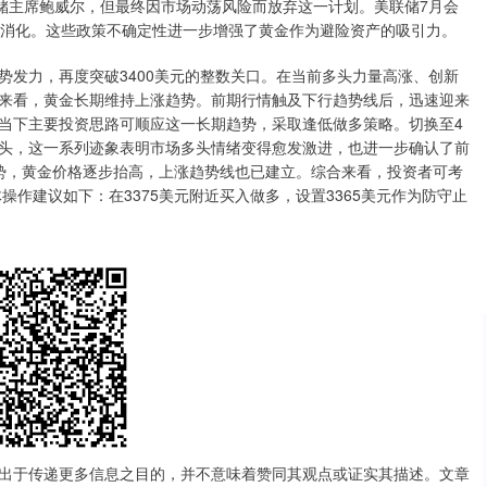
联储主席鲍威尔，但最终因市场动荡风险而放弃这一计划。美联储7月会
全消化。这些政策不确定性进一步增强了黄金作为避险资产的吸引力。
力，再度突破3400美元的整数关口。在当前多头力量高涨、创新
来看，黄金长期维持上涨趋势。前期行情触及下行趋势线后，迅速迎来
当下主要投资思路可顺应这一长期趋势，采取逢低做多策略。切换至4
头，这一系列迹象表明市场多头情绪变得愈发激进，也进一步确认了前
势，黄金价格逐步抬高，上涨趋势线也已建立。综合来看，投资者可考
操作建议如下：在3375美元附近买入做多，设置3365美元作为防守止
出于传递更多信息之目的，并不意味着赞同其观点或证实其描述。文章