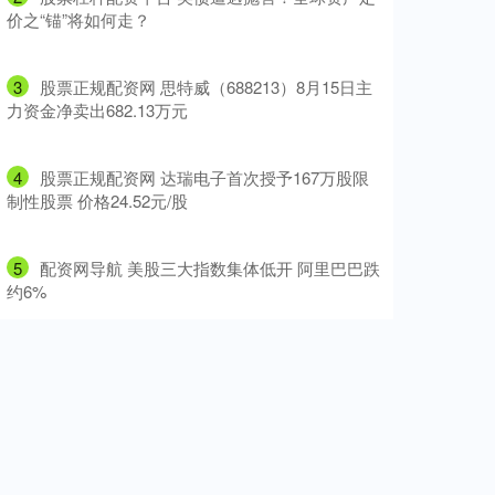
价之“锚”将如何走？
3
​股票正规配资网 思特威（688213）8月15日主
力资金净卖出682.13万元
4
​股票正规配资网 达瑞电子首次授予167万股限
制性股票 价格24.52元/股
5
​配资网导航 美股三大指数集体低开 阿里巴巴跌
约6%