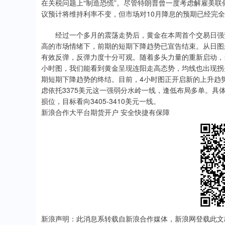
在关税问题上“制造恐慌”。尽管特朗普曾一度考虑解雇美
议预计将维持利率不变，但市场对10月降息的预期已经完
经过一个多月的震荡走势后，黄金在本周首个交易日强势发
高的市场情绪下，前期的短期下降趋势已宣告结束。从日图
有效反弹，反弹力度十分可观。随着多头力量的重新启动，
小时图，我们能看到黄金呈现连阳走高态势，均线也出现拐
期短期下降趋势的终结。目前，4小时图正开启新的上升趋
虑依托3375美元这一强弱分水岭一线，逢低布局多单。具体
损位，目标看向3405-3410美元一线。
新浪合作大平台期货开户 安全快捷有保障
新浪声明：此消息系转载自新浪合作媒体，新浪网登载此文