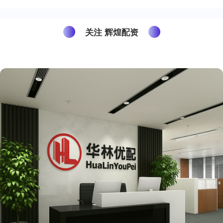
关注 辉煌配资