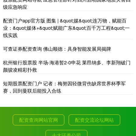
级应急响应
配资门户app官方版 图集 | &quot;媒&quot;连万物，赋能百
业：&quot;媒体+&quot;赋能广东&quot;百千万工程&quot;一
线实践
可查证券配资查询 佛山顺德：具身智能发展局揭牌
杭州银行股票股 半场-海港暂2-0申花 莱昂纳多、李新翔破门
颜骏凌精彩扑救
短期股票配资门户 记者：梅努因轻微背伤缺席世界杯季军
赛，回到曼联后能投入合练
配资查询网站官网
配资交流论坛网站
十大证券公司